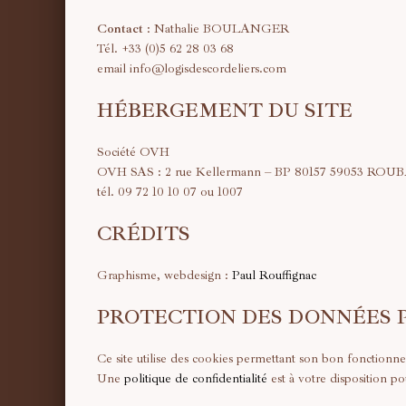
Contact
: Nathalie BOULANGER
Tél. +33 (0)5 62 28 03 68
email
info@logisdescordeliers.com
HÉBERGEMENT DU SITE
Société OVH
OVH SAS : 2 rue Kellermann – BP 80157 59053 RO
tél. 09 72 10 10 07 ou 1007
CRÉDITS
Graphisme, webdesign :
Paul Rouffignac
PROTECTION DES DONNÉES 
Ce site utilise des cookies permettant son bon fonctionne
Une
politique de confidentialité
est à votre disposition pou