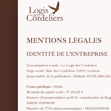
MENTIONS LEGALES
IDENTITÉ DE L’ENTREPRISE
Dénomination sociale : Le Logis des Cordeliers
Siège social : Rue des Cordeliers, 32100 Condom
Responsable de la publication : Nathalie BOULANGER
Forme juridique
: SARL
Montant du capital social : 77 291,65 €
Numéro d’immatriculation au RCS : immatriculée au Reg
SIREN 319598058
Numéro de TVA intracommunautaire : FR14319598058